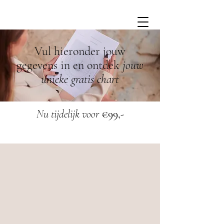
Vul hieronder jouw
gegevens in en ontdek
jouw
unieke gratis chart
Nu tijdelijk voor
€99,-