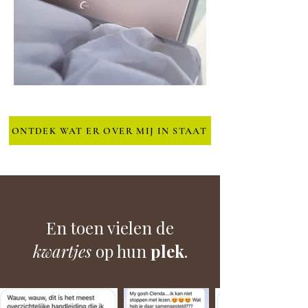
ONTDEK WAT ER OVER MIJ IN STAAT
En toen vielen de
kwartjes
op hun
plek
.