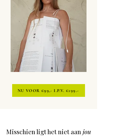
NU VOOR €99,- I.P.V. €199.-
Misschien ligt het niet aan
jou