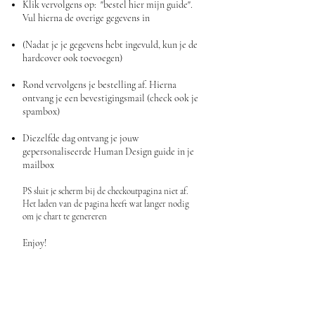
Klik vervolgens op: "bestel hier mijn guide".
Vul hierna de overige gegevens in​
(Nadat je je gegevens hebt ingevuld, kun je de
hardcover ook toevoegen)​
Rond vervolgens je bestelling af. Hierna
ontvang je een bevestigingsmail (check ook je
spambox)​
Diezelfde dag ontvang je jouw
gepersonaliseerde Human Design guide in je
mailbox
PS sluit je scherm bij de checkoutpagina niet af.
Het laden van de pagina heeft wat langer nodig
om je chart te genereren
Enjoy!