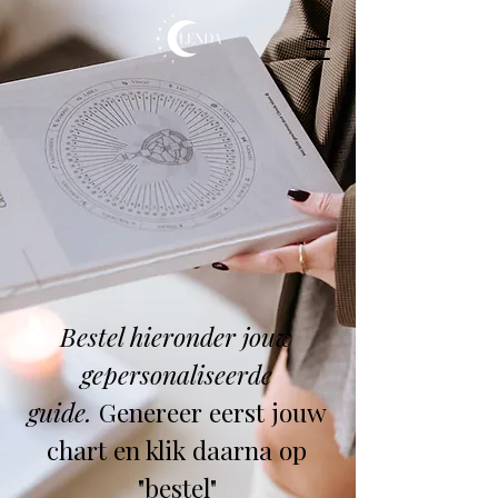
Bestel hieronder jouw
gepersonaliseerde
guide.
Genereer eerst jouw
chart en klik daarna op
"bestel"